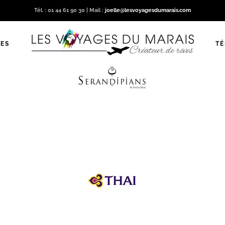
Tél. : 01 44 61 90 30 | Mail :
joelle@lesvoyagesdumarais.com
ES
T