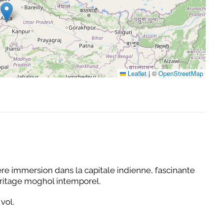
Leaflet
|
©
OpenStreetMap
ière immersion dans la capitale indienne, fascinante
éritage moghol intemporel.
vol.