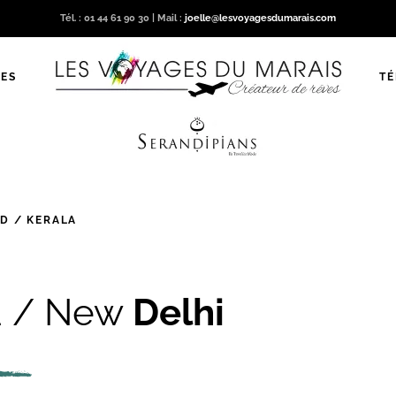
Tél. : 01 44 61 90 30 | Mail :
joelle@lesvoyagesdumarais.com
ES
T
UD / KERALA
d / New
Delhi